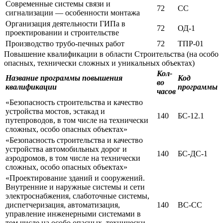
Современные системы связи и
72
СС
сигнализации — особенности монтажа
Организация деятельности ГИПа в
72
ОД-1
проектировании и строительстве
Производство трубо-печных работ
72
ТПР-01
Повышение квалификации в области Строительства (на особо
опасных, технически сложных и уникальных объектах)
Кол-
Название программы повышения
Код
во
квалификации
программы
часов
«Безопасность строительства и качество
устройства мостов, эстакад и
140
БС-12.1
путепроводов, в том числе на технически
сложных, особо опасных объектах»
«Безопасность строительства и качество
устройства автомобильных дорог и
140
БС-ДС-1
аэродромов, в том числе на технически
сложных, особо опасных объектах»
«Проектирование зданий и сооружений.
Внутренние и наружные системы и сети
электроснабжения, слаботочные системы,
диспетчеризация, автоматизация,
140
ВС-СС
управление инженерными системами в
том числе на особо опасных, технически