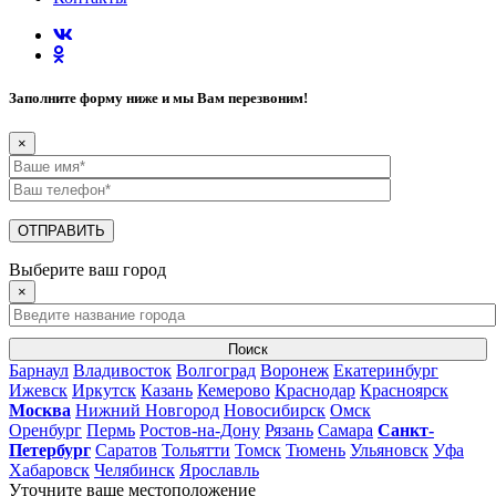
Заполните форму ниже и мы Вам перезвоним!
×
Выберите ваш город
×
Поиск
Барнаул
Владивосток
Волгоград
Воронеж
Екатеринбург
Ижевск
Иркутск
Казань
Кемерово
Краснодар
Красноярск
Москва
Нижний Новгород
Новосибирск
Омск
Оренбург
Пермь
Ростов-на-Дону
Рязань
Самара
Санкт-
Петербург
Саратов
Тольятти
Томск
Тюмень
Ульяновск
Уфа
Хабаровск
Челябинск
Ярославль
Уточните ваше местоположение