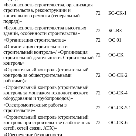
«Безопасность строительства, организация
строительства, реконструкции и
72
БС-СК-1
капитального ремонта (генеральный
подряд)»
«Безопасность строительства высотных
72
БС-ВЗ
зданий, особенности строительства»
«Организация строительства»
72
ОС.01
«Организация строительства и
строительный контроль»/ «Организация
72
ОС-СК
строительной деятельности. Строительный
контроль»
«Строительный контроль (строительный
контроль за общестроительными
72
ОС-СК-2
работами)»
«Строительный контроль (строительный
контроль за монтажом технологического
72
ОС-СК-4
оборудования и трубопроводов)»
«Электромонтажные работы в
72
ОС-СК-5.1
строительстве»
«Строительный контроль (строительный
контроль при строительстве слаботочных
72
ОС-СК-6
сетей, сетей связи, АТХ)»
«Обеспечение безопасности