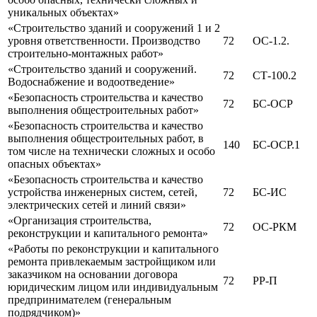
уникальных объектах»
«Строительство зданий и сооружений 1 и 2
уровня ответственности. Производство
72
ОС-1.2.
строительно-монтажных работ»
«Строительство зданий и сооружений.
72
СТ-100.2
Водоснабжение и водоотведение»
«Безопасность строительства и качество
72
БС-ОСР
выполнения общестроительных работ»
«Безопасность строительства и качество
выполнения общестроительных работ, в
140
БС-ОСР.1
том числе на технически сложных и особо
опасных объектах»
«Безопасность строительства и качество
устройства инженерных систем, сетей,
72
БС-ИС
электрических сетей и линий связи»
«Организация строительства,
72
ОС-РКМ
реконструкции и капитального ремонта»
«Работы по реконструкции и капитального
ремонта привлекаемым застройщиком или
заказчиком на основании договора
72
РР-П
юридическим лицом или индивидуальным
предпринимателем (генеральным
подрядчиком)»